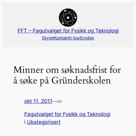
Hopp
til
innhold
FFT – Fagutvalget for Fysikk og Teknologi
Styret
Kontakt
h-bar
English
Minner om søknadsfrist for
å søke på Gründerskolen
okt 11, 2011
—
av
Fagutvalget for Fysikk og Teknologi
i
Ukategorisert