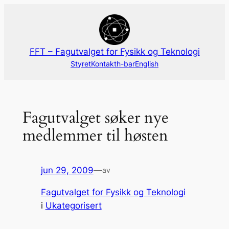
Hopp
til
innhold
FFT – Fagutvalget for Fysikk og Teknologi
Styret
Kontakt
h-bar
English
Fagutvalget søker nye
medlemmer til høsten
jun 29, 2009
—
av
Fagutvalget for Fysikk og Teknologi
i
Ukategorisert