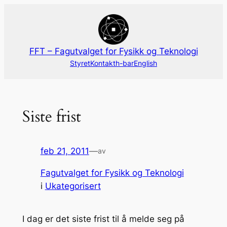
Hopp
til
innhold
FFT – Fagutvalget for Fysikk og Teknologi
Styret
Kontakt
h-bar
English
Siste frist
feb 21, 2011
—
av
Fagutvalget for Fysikk og Teknologi
i
Ukategorisert
I dag er det siste frist til å melde seg på